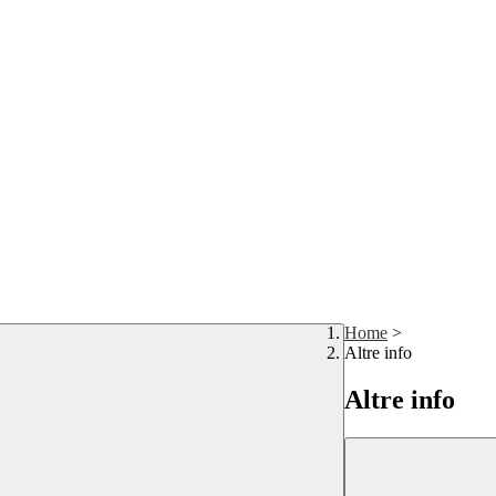
Home
>
Altre info
Altre info