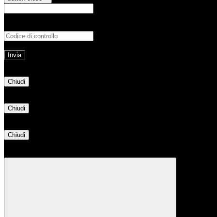
E-mail
Verrà inviato un messaggio all'indirizz
Non hai una e-mail associata al nome utente? Effettua il reset della password tram
E-mail inviata, si prega di controllare la casella di posta elettronica!
Errore
Chiudi
Successo
Chiudi
Informazione
Chiudi
Attendere...
Attendere il completamento dell'operazione...