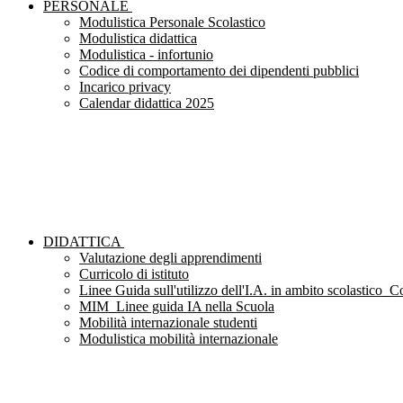
PERSONALE
Modulistica Personale Scolastico
Modulistica didattica
Modulistica - infortunio
Codice di comportamento dei dipendenti pubblici
Incarico privacy
Calendar didattica 2025
DIDATTICA
Valutazione degli apprendimenti
Curricolo di istituto
Linee Guida sull'utilizzo dell'I.A. in ambito scolastico_Co
MIM_Linee guida IA nella Scuola
Mobilità internazionale studenti
Modulistica mobilità internazionale