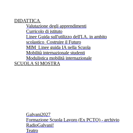
DIDATTICA
Valutazione degli apprendimenti
Curricolo di istituto
Linee Guida sull'utilizzo dell'I.A. in ambito
scolastico_Costruire il Futuro
MIM_Linee guida IA nella Scuola
Mobilità internazionale studenti
Modulistica mobilità internazionale
SCUOLA SI MOSTRA
Galvani2027
Formazione Scuola Lavoro (Ex PCTO) - archivio
RadioGalvani!
Teatro