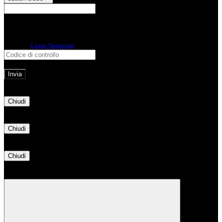
E-mail
Verrà inviato un messaggio
all'indirizzo indicato con le istruzioni necessarie.
Non hai una e-mail associata al nome utente? Effettua il reset della password
tramite la
Login Spaggiari
E-mail inviata, si prega di controllare la casella di posta elettronica!
Errore
Chiudi
Successo
Chiudi
Informazione
Chiudi
Attendere...
Attendere il completamento dell'operazione...