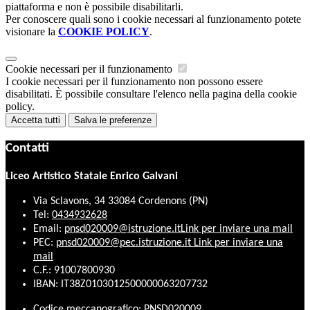
piattaforma e non è possibile disabilitarli.
Per conoscere quali sono i cookie necessari al funzionamento potete
visionare la
COOKIE POLICY
.
Cookie necessari per il funzionamento
I cookie necessari per il funzionamento non possono essere
disabilitati. È possibile consultare l'elenco nella pagina della cookie
policy.
Accetta tutti
Salva le preferenze
Contatti
Liceo Artistico Statale Enrico Galvani
Via Sclavons, 34 33084 Cordenons (PN)
Tel:
0434932628
Email:
pnsd020009@istruzione.it
Link per inviare una mail
PEC:
pnsd020009@pec.istruzione.it
Link per inviare una
mail
C.F.: 91007800930
IBAN: IT38Z0103012500000063207732
Codice meccanografico: PNSD020009