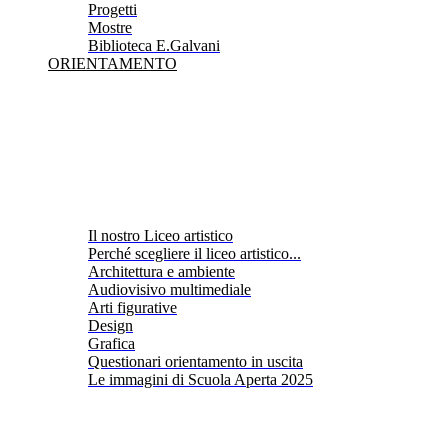
Progetti
Mostre
Biblioteca E.Galvani
ORIENTAMENTO
Il nostro Liceo artistico
Perché scegliere il liceo artistico...
Architettura e ambiente
Audiovisivo multimediale
Arti figurative
Design
Grafica
Questionari orientamento in uscita
Le immagini di Scuola Aperta 2025