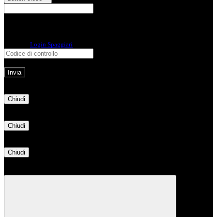
E-mail
Verrà inviato un messaggio
all'indirizzo indicato con le istruzioni necessarie.
Non hai una e-mail associata al nome utente? Effettua il reset della password
tramite la
Login Spaggiari
E-mail inviata, si prega di controllare la casella di posta elettronica!
Errore
Chiudi
Successo
Chiudi
Informazione
Chiudi
Attendere...
Attendere il completamento dell'operazione...