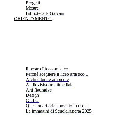
Progetti
Mostre
Biblioteca E.Galvani
ORIENTAMENTO
Il nostro Liceo artistico
Perché scegliere il liceo artistico...
Architettura e ambiente
Audiovisivo multimediale
Arti figurative
Design
Grafica
Questionari orientamento in uscita
Le immagini di Scuola Aperta 2025