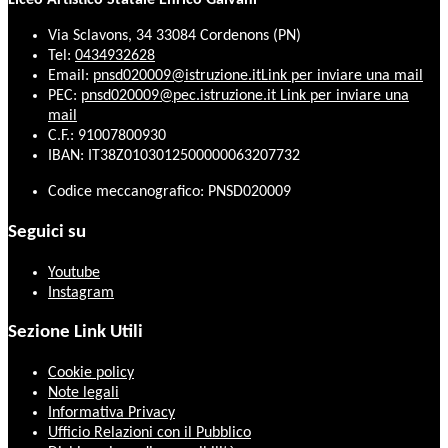
Liceo Artistico Statale Enrico Galvani
Via Sclavons, 34 33084 Cordenons (PN)
Tel:
0434932628
Email:
pnsd020009@istruzione.it
Link per inviare una mail
PEC:
pnsd020009@pec.istruzione.it
Link per inviare una
mail
C.F.: 91007800930
IBAN: IT38Z0103012500000063207732
Codice meccanografico: PNSD020009
Seguici su
Youtube
Instagram
Sezione Link Utili
Cookie policy
Note legali
Informativa Privacy
Ufficio Relazioni con il Pubblico