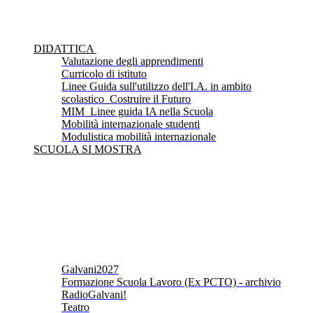
DIDATTICA
Valutazione degli apprendimenti
Curricolo di istituto
Linee Guida sull'utilizzo dell'I.A. in ambito
scolastico_Costruire il Futuro
MIM_Linee guida IA nella Scuola
Mobilità internazionale studenti
Modulistica mobilità internazionale
SCUOLA SI MOSTRA
Galvani2027
Formazione Scuola Lavoro (Ex PCTO) - archivio
RadioGalvani!
Teatro