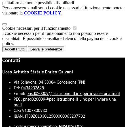
piattaforma e non è possibile disabilitarli.
Per conoscere quali sono i cookie necessari al funzionamento potete
visionare la
COOKIE POLICY
.
Cookie necessari per il funzionamento
I cookie necessari per il funzionamento non possono essere
disabilitati. È possibile consultare l'elenco nella pagina della cookie
policy.
Accetta tutti
Salva le preferenze
Contatti
Liceo Artistico Statale Enrico Galvani
Via Sclavons, 34 33084 Cordenons (PN)
Tel:
0434932628
Email:
pnsd020009@istruzione.it
Link per inviare una mail
PEC:
pnsd020009@pec.istruzione.it
Link per inviare una
mail
C.F.: 91007800930
IBAN: IT38Z0103012500000063207732
Codice meccanografico: PNSD020009