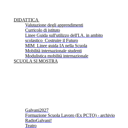
DIDATTICA
Valutazione degli apprendimenti
Curricolo di istituto
Linee Guida sull'utilizzo dell'I.A. in ambito
scolastico_Costruire il Futuro
MIM_Linee guida IA nella Scuola
Mobilità internazionale studenti
Modulistica mobilità internazionale
SCUOLA SI MOSTRA
Galvani2027
Formazione Scuola Lavoro (Ex PCTO) - archivio
RadioGalvani!
Teatro