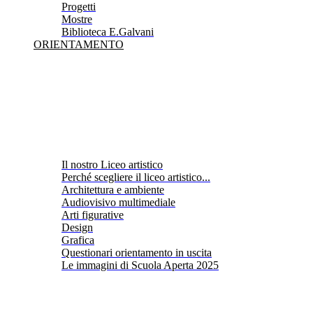
Progetti
Mostre
Biblioteca E.Galvani
ORIENTAMENTO
Il nostro Liceo artistico
Perché scegliere il liceo artistico...
Architettura e ambiente
Audiovisivo multimediale
Arti figurative
Design
Grafica
Questionari orientamento in uscita
Le immagini di Scuola Aperta 2025