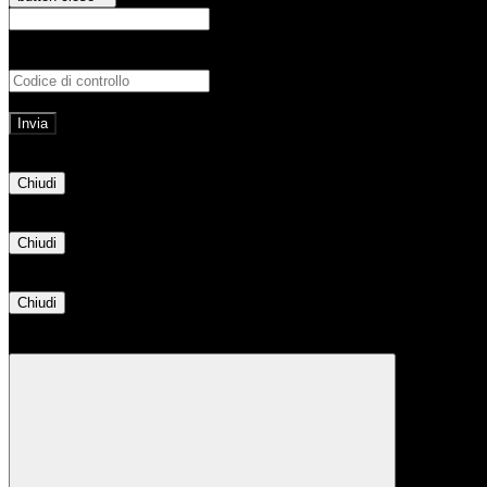
E-mail
Verrà inviato un messaggio all'indirizz
Non hai una e-mail associata al nome utente? Effettua il reset della password tram
E-mail inviata, si prega di controllare la casella di posta elettronica!
Errore
Chiudi
Successo
Chiudi
Informazione
Chiudi
Attendere...
Attendere il completamento dell'operazione...