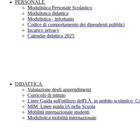
PERSONALE
Modulistica Personale Scolastico
Modulistica didattica
Modulistica - infortunio
Codice di comportamento dei dipendenti pubblici
Incarico privacy
Calendar didattica 2025
DIDATTICA
Valutazione degli apprendimenti
Curricolo di istituto
Linee Guida sull'utilizzo dell'I.A. in ambito scolastico_Co
MIM_Linee guida IA nella Scuola
Mobilità internazionale studenti
Modulistica mobilità internazionale