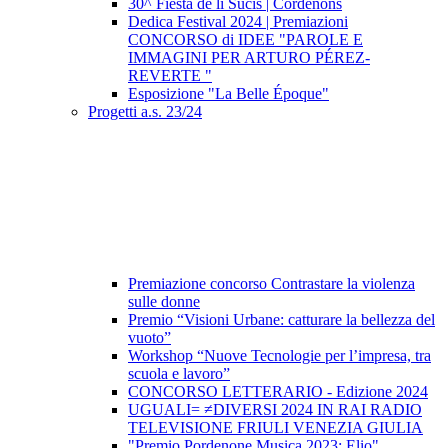
30^ Fiesta de lì Sucis | Cordenons
Dedica Festival 2024 | Premiazioni
CONCORSO di IDEE "PAROLE E
IMMAGINI PER ARTURO PÉREZ-
REVERTE "
Esposizione "La Belle Époque"
Progetti a.s. 23/24
Premiazione concorso Contrastare la violenza
sulle donne
Premio “Visioni Urbane: catturare la bellezza del
vuoto”
Workshop “Nuove Tecnologie per l’impresa, tra
scuola e lavoro”
CONCORSO LETTERARIO - Edizione 2024
UGUALI= ≠DIVERSI 2024 IN RAI RADIO
TELEVISIONE FRIULI VENEZIA GIULIA
"Premio Pordenone Musica 2023: Elio".