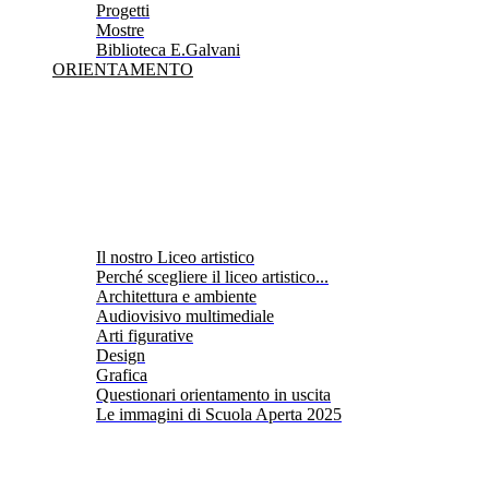
Progetti
Mostre
Biblioteca E.Galvani
ORIENTAMENTO
Il nostro Liceo artistico
Perché scegliere il liceo artistico...
Architettura e ambiente
Audiovisivo multimediale
Arti figurative
Design
Grafica
Questionari orientamento in uscita
Le immagini di Scuola Aperta 2025