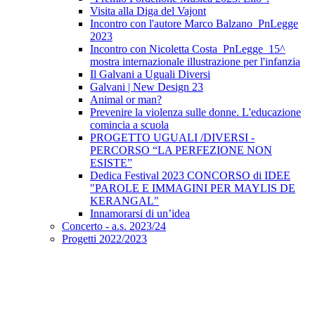
Visita alla Diga del Vajont
Incontro con l'autore Marco Balzano_PnLegge
2023
Incontro con Nicoletta Costa_PnLegge_15^
mostra internazionale illustrazione per l'infanzia
Il Galvani a Uguali Diversi
Galvani | New Design 23
Animal or man?
Prevenire la violenza sulle donne. L'educazione
comincia a scuola
PROGETTO UGUALI /DIVERSI -
PERCORSO “LA PERFEZIONE NON
ESISTE”
Dedica Festival 2023 CONCORSO di IDEE
"PAROLE E IMMAGINI PER MAYLIS DE
KERANGAL"
Innamorarsi di un’idea
Concerto - a.s. 2023/24
Progetti 2022/2023