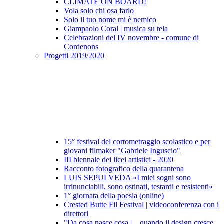
CLIMATE ON BOARD!
Vola solo chi osa farlo
Solo il tuo nome mi è nemico
Giampaolo Coral | musica su tela
Celebrazioni del IV novembre - comune di
Cordenons
Progetti 2019/2020
15° festival del cortometraggio scolastico e per
giovani filmaker "Gabriele Inguscio"
III biennale dei licei artistici - 2020
Racconto fotografico della quarantena
LUIS SEPULVEDA «I miei sogni sono
irrinunciabili, sono ostinati, testardi e resistenti»
1° giornata della poesia (online)
Crested Butte Fil Festival | videoconferenza con i
direttori
"Da cosa nasce cosa | ...quando il design cresce