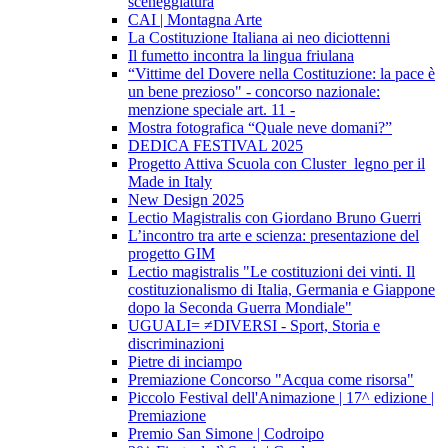
sceneggiatura
CAI | Montagna Arte
La Costituzione Italiana ai neo diciottenni
Il fumetto incontra la lingua friulana
“Vittime del Dovere nella Costituzione: la pace è
un bene prezioso" - concorso nazionale:
menzione speciale art. 11 -
Mostra fotografica “Quale neve domani?”
DEDICA FESTIVAL 2025
Progetto Attiva Scuola con Cluster_legno per il
Made in Italy
New Design 2025
Lectio Magistralis con Giordano Bruno Guerri
L’incontro tra arte e scienza: presentazione del
progetto GIM
Lectio magistralis "Le costituzioni dei vinti. Il
costituzionalismo di Italia, Germania e Giappone
dopo la Seconda Guerra Mondiale"
UGUALI= ≠DIVERSI - Sport, Storia e
discriminazioni
Pietre di inciampo
Premiazione Concorso "Acqua come risorsa"
Piccolo Festival dell'Animazione | 17^ edizione |
Premiazione
Premio San Simone | Codroipo