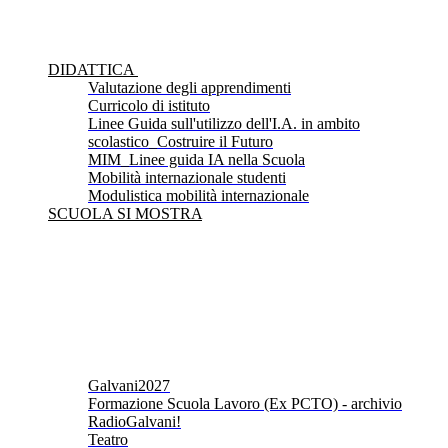
DIDATTICA
Valutazione degli apprendimenti
Curricolo di istituto
Linee Guida sull'utilizzo dell'I.A. in ambito
scolastico_Costruire il Futuro
MIM_Linee guida IA nella Scuola
Mobilità internazionale studenti
Modulistica mobilità internazionale
SCUOLA SI MOSTRA
Galvani2027
Formazione Scuola Lavoro (Ex PCTO) - archivio
RadioGalvani!
Teatro