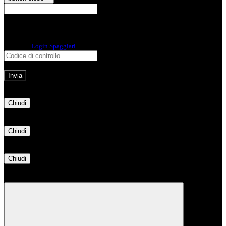
E-mail
Verrà inviato un messaggio
all'indirizzo indicato con le istruzioni necessarie.
Non hai una e-mail associata al nome utente? Effettua il reset della password
tramite la
Login Spaggiari
E-mail inviata, si prega di controllare la casella di posta elettronica!
Errore
Chiudi
Successo
Chiudi
Informazione
Chiudi
Attendere...
Attendere il completamento dell'operazione...