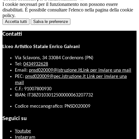
I cookie necessari per il funzionamento non possono essere
disabilitati. È possibile consultare l'elenco nella pagina della cookie
policy.
Accetta tutti
Salva le preferenze
Contatti
Liceo Artistico Statale Enrico Galvani
Via Sclavons, 34 33084 Cordenons (PN)
Tel:
0434932628
Email:
pnsd020009@istruzione.it
Link per inviare una mail
PEC:
pnsd020009@pec.istruzione.it
Link per inviare una
mail
C.F.: 91007800930
IBAN: IT38Z0103012500000063207732
Codice meccanografico: PNSD020009
Seguici su
Youtube
Instagram