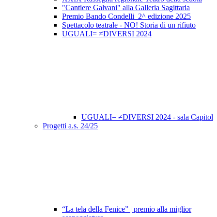
"Cantiere Galvani" alla Galleria Sagittaria
Premio Bando Condelli_2^ edizione 2025
Spettacolo teatrale - NO! Storia di un rifiuto
UGUALI= ≠DIVERSI 2024
UGUALI= ≠DIVERSI 2024 - sala Capitol
Progetti a.s. 24/25
“La tela della Fenice” | premio alla miglior