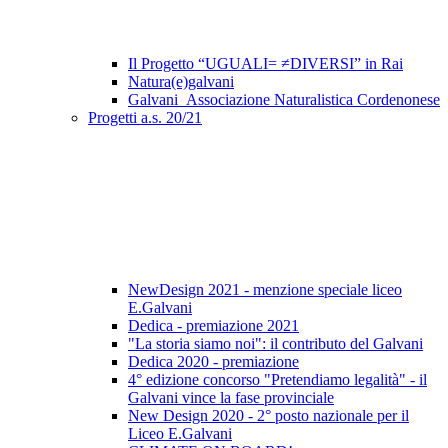
Il Progetto “UGUALI= ≠DIVERSI” in Rai
Natura(e)galvani
Galvani_Associazione Naturalistica Cordenonese
Progetti a.s. 20/21
NewDesign 2021 - menzione speciale liceo
E.Galvani
Dedica - premiazione 2021
"La storia siamo noi": il contributo del Galvani
Dedica 2020 - premiazione
4° edizione concorso "Pretendiamo legalità" - il
Galvani vince la fase provinciale
New Design 2020 - 2° posto nazionale per il
Liceo E.Galvani