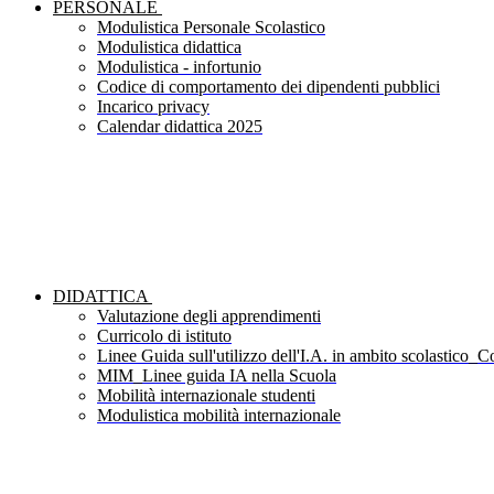
PERSONALE
Modulistica Personale Scolastico
Modulistica didattica
Modulistica - infortunio
Codice di comportamento dei dipendenti pubblici
Incarico privacy
Calendar didattica 2025
DIDATTICA
Valutazione degli apprendimenti
Curricolo di istituto
Linee Guida sull'utilizzo dell'I.A. in ambito scolastico_Co
MIM_Linee guida IA nella Scuola
Mobilità internazionale studenti
Modulistica mobilità internazionale