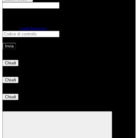
E-mail
Verrà inviato un messaggio
all'indirizzo indicato con le istruzioni necessarie.
Non hai una e-mail associata al nome utente? Effettua il reset della password
tramite la
Login Spaggiari
E-mail inviata, si prega di controllare la casella di posta elettronica!
Errore
Chiudi
Successo
Chiudi
Informazione
Chiudi
Attendere...
Attendere il completamento dell'operazione...