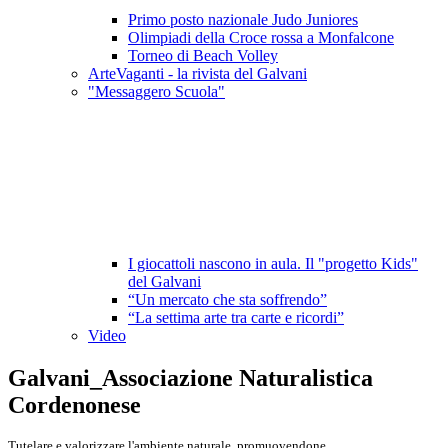
Primo posto nazionale Judo Juniores
Olimpiadi della Croce rossa a Monfalcone
Torneo di Beach Volley
ArteVaganti - la rivista del Galvani
"Messaggero Scuola"
I giocattoli nascono in aula. Il "progetto Kids"
del Galvani
“Un mercato che sta soffrendo”
“La settima arte tra carte e ricordi”
Video
Galvani_Associazione Naturalistica
Cordenonese
Tutelare e valorizzare l'ambiente naturale, promuovendone