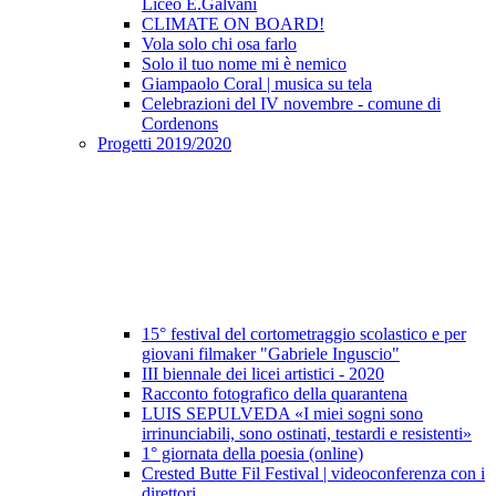
Liceo E.Galvani
CLIMATE ON BOARD!
Vola solo chi osa farlo
Solo il tuo nome mi è nemico
Giampaolo Coral | musica su tela
Celebrazioni del IV novembre - comune di
Cordenons
Progetti 2019/2020
15° festival del cortometraggio scolastico e per
giovani filmaker "Gabriele Inguscio"
III biennale dei licei artistici - 2020
Racconto fotografico della quarantena
LUIS SEPULVEDA «I miei sogni sono
irrinunciabili, sono ostinati, testardi e resistenti»
1° giornata della poesia (online)
Crested Butte Fil Festival | videoconferenza con i
direttori