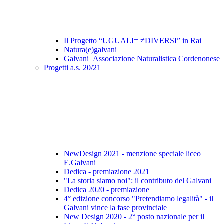
Il Progetto “UGUALI= ≠DIVERSI” in Rai
Natura(e)galvani
Galvani_Associazione Naturalistica Cordenonese
Progetti a.s. 20/21
NewDesign 2021 - menzione speciale liceo
E.Galvani
Dedica - premiazione 2021
"La storia siamo noi": il contributo del Galvani
Dedica 2020 - premiazione
4° edizione concorso "Pretendiamo legalità" - il
Galvani vince la fase provinciale
New Design 2020 - 2° posto nazionale per il