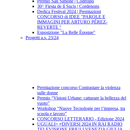
Premio San Simone | Codroipo
30^ Fiesta de lì Sucis | Cordenons
Dedica Festival 2024 | Premiazioni
CONCORSO di IDEE "PAROLE E
IMMAGINI PER ARTURO PÉREZ-
REVERTE "
Esposizione "La Belle Époque"
Progetti a.s. 23/24
Premiazione concorso Contrastare la violenza
sulle donne
Premio “Visioni Urbane: catturare la bellezza del
vuoto”
Workshop “Nuove Tecnologie per l’impresa, tra
scuola e lavoro”
CONCORSO LETTERARIO - Edizione 2024
UGUALI= ≠DIVERSI 2024 IN RAI RADIO
TELEVISIONE FRIULI VENEZIA GIULIA