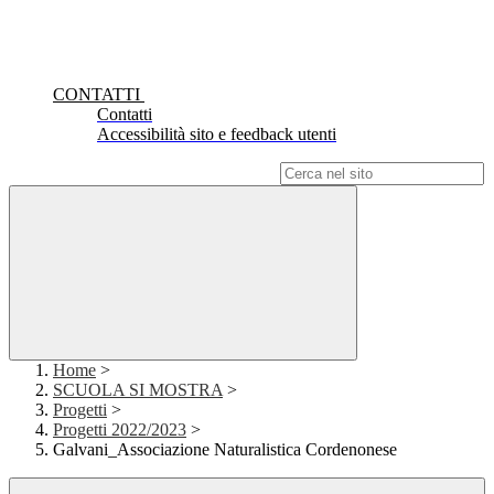
CONTATTI
Contatti
Accessibilità sito e feedback utenti
Campo di ricerca per le pagine del sito
Home
>
SCUOLA SI MOSTRA
>
Progetti
>
Progetti 2022/2023
>
Galvani_Associazione Naturalistica Cordenonese