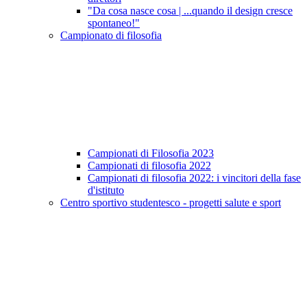
"Da cosa nasce cosa | ...quando il design cresce
spontaneo!"
Campionato di filosofia
Campionati di Filosofia 2023
Campionati di filosofia 2022
Campionati di filosofia 2022: i vincitori della fase
d'istituto
Centro sportivo studentesco - progetti salute e sport