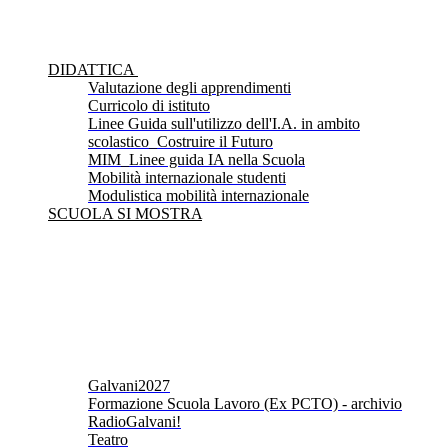
DIDATTICA
Valutazione degli apprendimenti
Curricolo di istituto
Linee Guida sull'utilizzo dell'I.A. in ambito
scolastico_Costruire il Futuro
MIM_Linee guida IA nella Scuola
Mobilità internazionale studenti
Modulistica mobilità internazionale
SCUOLA SI MOSTRA
Galvani2027
Formazione Scuola Lavoro (Ex PCTO) - archivio
RadioGalvani!
Teatro