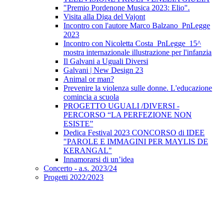
"Premio Pordenone Musica 2023: Elio".
Visita alla Diga del Vajont
Incontro con l'autore Marco Balzano_PnLegge
2023
Incontro con Nicoletta Costa_PnLegge_15^
mostra internazionale illustrazione per l'infanzia
Il Galvani a Uguali Diversi
Galvani | New Design 23
Animal or man?
Prevenire la violenza sulle donne. L'educazione
comincia a scuola
PROGETTO UGUALI /DIVERSI -
PERCORSO “LA PERFEZIONE NON
ESISTE”
Dedica Festival 2023 CONCORSO di IDEE
"PAROLE E IMMAGINI PER MAYLIS DE
KERANGAL"
Innamorarsi di un’idea
Concerto - a.s. 2023/24
Progetti 2022/2023