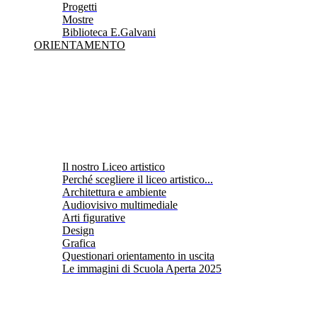
Progetti
Mostre
Biblioteca E.Galvani
ORIENTAMENTO
Il nostro Liceo artistico
Perché scegliere il liceo artistico...
Architettura e ambiente
Audiovisivo multimediale
Arti figurative
Design
Grafica
Questionari orientamento in uscita
Le immagini di Scuola Aperta 2025