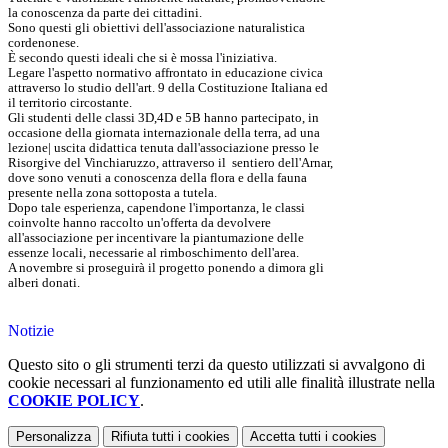
la conoscenza da parte dei cittadini.
Sono questi gli obiettivi dell'associazione naturalistica
cordenonese.
È secondo questi ideali che si è mossa l'iniziativa.
Legare l'aspetto normativo affrontato in educazione civica
attraverso lo studio dell'art. 9 della Costituzione Italiana ed
il territorio circostante.
Gli studenti delle classi 3D,4D e 5B hanno partecipato, in
occasione della giornata internazionale della terra, ad una
lezione| uscita didattica tenuta dall'associazione presso le
Risorgive del Vinchiaruzzo, attraverso il sentiero dell'Arnar,
dove sono venuti a conoscenza della flora e della fauna
presente nella zona sottoposta a tutela.
Dopo tale esperienza, capendone l'importanza, le classi
coinvolte hanno raccolto un'offerta da devolvere
all'associazione per incentivare la piantumazione delle
essenze locali, necessarie al rimboschimento dell'area.
A novembre si proseguirà il progetto ponendo a dimora gli
alberi donati.
Notizie
Questo sito o gli strumenti terzi da questo utilizzati si avvalgono di
cookie necessari al funzionamento ed utili alle finalità illustrate nella
COOKIE POLICY
.
Personalizza
Rifiuta tutti
i cookies
Accetta tutti
i cookies