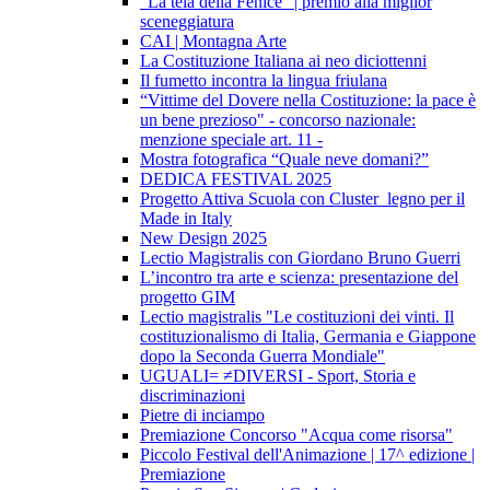
“La tela della Fenice” | premio alla miglior
sceneggiatura
CAI | Montagna Arte
La Costituzione Italiana ai neo diciottenni
Il fumetto incontra la lingua friulana
“Vittime del Dovere nella Costituzione: la pace è
un bene prezioso" - concorso nazionale:
menzione speciale art. 11 -
Mostra fotografica “Quale neve domani?”
DEDICA FESTIVAL 2025
Progetto Attiva Scuola con Cluster_legno per il
Made in Italy
New Design 2025
Lectio Magistralis con Giordano Bruno Guerri
L’incontro tra arte e scienza: presentazione del
progetto GIM
Lectio magistralis "Le costituzioni dei vinti. Il
costituzionalismo di Italia, Germania e Giappone
dopo la Seconda Guerra Mondiale"
UGUALI= ≠DIVERSI - Sport, Storia e
discriminazioni
Pietre di inciampo
Premiazione Concorso "Acqua come risorsa"
Piccolo Festival dell'Animazione | 17^ edizione |
Premiazione