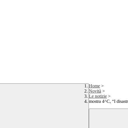
Home
>
Novità
>
Le notizie
>
mostra 4^C, “I disastr