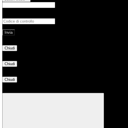
E-mail
Verrà inviato un messaggio all'indirizz
Non hai una e-mail associata al nome utente? Effettua il reset della password tram
E-mail inviata, si prega di controllare la casella di posta elettronica!
Errore
Chiudi
Successo
Chiudi
Informazione
Chiudi
Attendere...
Attendere il completamento dell'operazione...