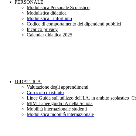
PERSONALE
Modulistica Personale Scolastico
Modulistica didattica
Modulistica - infortunio
Codice di comportamento dei dipendenti pubblici
Incarico privacy
Calendar didattica 2025
DIDATTICA
Valutazione degli apprendimenti
Curricolo di istituto
Linee Guida sull'utilizzo dell'I.A. in ambito scolastico_Co
MIM_Linee guida IA nella Scuola
Mobilità internazionale studenti
Modulistica mobilità internazionale