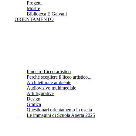
Progetti
Mostre
Biblioteca E.Galvani
ORIENTAMENTO
Il nostro Liceo artistico
Perché scegliere il liceo artistico...
Architettura e ambiente
Audiovisivo multimediale
Arti figurative
Design
Grafica
Questionari orientamento in uscita
Le immagini di Scuola Aperta 2025