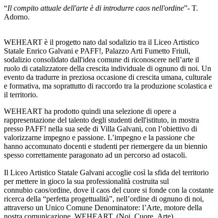
“
Il compito attuale dell'arte è di introdurre caos nell'ordine
”- T.
Adorno.
WEHEART è il progetto nato dal sodalizio tra il Liceo Artistico
Statale Enrico Galvani e PAFF!, Palazzo Arti Fumetto Friuli,
sodalizio consolidato dall'idea comune di riconoscere nell’arte il
ruolo di catalizzatore della crescita individuale di ognuno di noi. Un
evento da tradurre in preziosa occasione di crescita umana, culturale
e formativa, ma soprattutto di raccordo tra la produzione scolastica e
il territorio.
WEHEART ha prodotto quindi una selezione di opere a
rappresentazione del talento degli studenti dell'istituto, in mostra
presso PAFF! nella sua sede di Villa Galvani, con l’obiettivo di
valorizzarne impegno e passione. L’impegno e la passione che
hanno accomunato docenti e studenti per riemergere da un biennio
spesso correttamente paragonato ad un percorso ad ostacoli.
Il Liceo Artistico Statale Galvani accoglie così la sfida del territorio
per mettere in gioco la sua professionalità costruita sul
connubio caos/ordine, dove il caos del cuore si fonde con la costante
ricerca della “perfetta progettualità”, nell’ordine di ognuno di noi,
attraverso un Unico Comune Denominatore: l’Arte, motore della
nostra comunicazione, WEHEART. (Noi_Cuore_Arte).