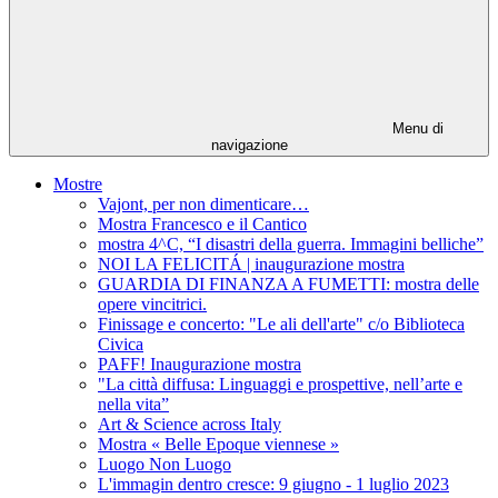
Menu di
navigazione
Mostre
Vajont, per non dimenticare…
Mostra Francesco e il Cantico
mostra 4^C, “I disastri della guerra. Immagini belliche”
NOI LA FELICITÁ | inaugurazione mostra
GUARDIA DI FINANZA A FUMETTI: mostra delle
opere vincitrici.
Finissage e concerto: "Le ali dell'arte" c/o Biblioteca
Civica
PAFF! Inaugurazione mostra
"La città diffusa: Linguaggi e prospettive, nell’arte e
nella vita”
Art & Science across Italy
Mostra « Belle Epoque viennese »
Luogo Non Luogo
L'immagin dentro cresce: 9 giugno - 1 luglio 2023