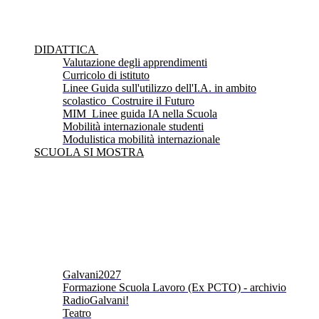
DIDATTICA
Valutazione degli apprendimenti
Curricolo di istituto
Linee Guida sull'utilizzo dell'I.A. in ambito
scolastico_Costruire il Futuro
MIM_Linee guida IA nella Scuola
Mobilità internazionale studenti
Modulistica mobilità internazionale
SCUOLA SI MOSTRA
Galvani2027
Formazione Scuola Lavoro (Ex PCTO) - archivio
RadioGalvani!
Teatro