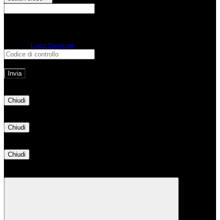
E-mail
Verrà inviato un messaggio
all'indirizzo indicato con le istruzioni necessarie.
Non hai una e-mail associata al nome utente? Effettua il reset della password
tramite la
Login Spaggiari
E-mail inviata, si prega di controllare la casella di posta elettronica!
Errore
Chiudi
Successo
Chiudi
Informazione
Chiudi
Attendere...
Attendere il completamento dell'operazione...