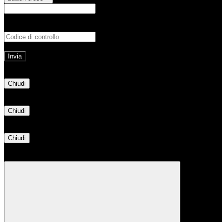
E-mail
Verrà inviato un messaggio all'indirizz
Non hai una e-mail associata al nome utente? Effettua il reset della password tram
E-mail inviata, si prega di controllare la casella di posta elettronica!
Errore
Chiudi
Successo
Chiudi
Informazione
Chiudi
Attendere...
Attendere il completamento dell'operazione...