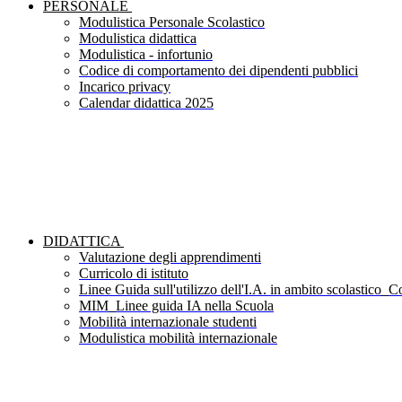
PERSONALE
Modulistica Personale Scolastico
Modulistica didattica
Modulistica - infortunio
Codice di comportamento dei dipendenti pubblici
Incarico privacy
Calendar didattica 2025
DIDATTICA
Valutazione degli apprendimenti
Curricolo di istituto
Linee Guida sull'utilizzo dell'I.A. in ambito scolastico_Co
MIM_Linee guida IA nella Scuola
Mobilità internazionale studenti
Modulistica mobilità internazionale