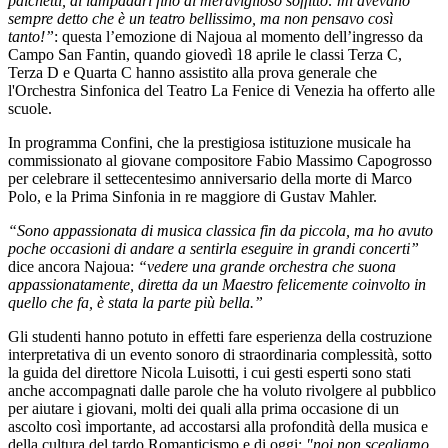
palchetti, ai lampadari fino al meraviglioso soffitto: mi avevano
sempre detto che è un teatro bellissimo, ma non pensavo così
tanto!”
: questa l’emozione di Najoua al momento dell’ingresso da
Campo San Fantin, quando giovedì 18 aprile le classi Terza C,
Terza D e Quarta C hanno assistito alla prova generale che
l'Orchestra Sinfonica del Teatro La Fenice di Venezia ha offerto alle
scuole.
In programma
Confini
, che la prestigiosa istituzione musicale ha
commissionato al giovane compositore Fabio Massimo Capogrosso
per celebrare il settecentesimo anniversario della morte di Marco
Polo, e la
Prima Sinfonia
in re maggiore di Gustav Mahler.
“Sono appassionata di musica classica fin da piccola, ma ho avuto
poche occasioni di andare a sentirla eseguire in grandi concerti”
dice ancora Najoua:
“vedere una grande orchestra che suona
appassionatamente, diretta da un Maestro felicemente coinvolto in
quello che fa, è stata la parte più bella.”
Gli studenti hanno potuto in effetti fare esperienza della costruzione
interpretativa di un evento sonoro di straordinaria complessità, sotto
la guida del direttore Nicola Luisotti, i cui gesti esperti sono stati
anche accompagnati dalle parole che ha voluto rivolgere al pubblico
per aiutare i giovani, molti dei quali alla prima occasione di un
ascolto così importante, ad accostarsi alla profondità della musica e
della cultura del tardo Romanticismo e di oggi:
"noi non scegliamo