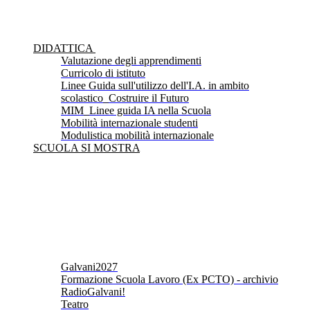
DIDATTICA
Valutazione degli apprendimenti
Curricolo di istituto
Linee Guida sull'utilizzo dell'I.A. in ambito
scolastico_Costruire il Futuro
MIM_Linee guida IA nella Scuola
Mobilità internazionale studenti
Modulistica mobilità internazionale
SCUOLA SI MOSTRA
Galvani2027
Formazione Scuola Lavoro (Ex PCTO) - archivio
RadioGalvani!
Teatro