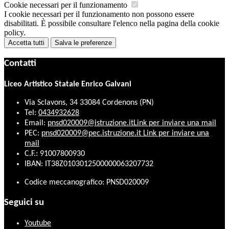
Cookie necessari per il funzionamento
I cookie necessari per il funzionamento non possono essere
disabilitati. È possibile consultare l'elenco nella pagina della cookie
policy.
Accetta tutti
Salva le preferenze
Contatti
Liceo Artistico Statale Enrico Galvani
Via Sclavons, 34 33084 Cordenons (PN)
Tel:
0434932628
Email:
pnsd020009@istruzione.it
Link per inviare una mail
PEC:
pnsd020009@pec.istruzione.it
Link per inviare una
mail
C.F.: 91007800930
IBAN: IT38Z0103012500000063207732
Codice meccanografico: PNSD020009
Seguici su
Youtube