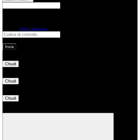
E-mail
Verrà inviato un messaggio
all'indirizzo indicato con le istruzioni necessarie.
Non hai una e-mail associata al nome utente? Effettua il reset della password
tramite la
Login Spaggiari
E-mail inviata, si prega di controllare la casella di posta elettronica!
Errore
Chiudi
Successo
Chiudi
Informazione
Chiudi
Attendere...
Attendere il completamento dell'operazione...