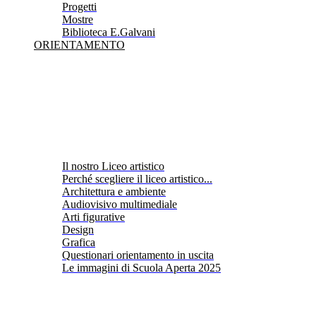
Progetti
Mostre
Biblioteca E.Galvani
ORIENTAMENTO
Il nostro Liceo artistico
Perché scegliere il liceo artistico...
Architettura e ambiente
Audiovisivo multimediale
Arti figurative
Design
Grafica
Questionari orientamento in uscita
Le immagini di Scuola Aperta 2025