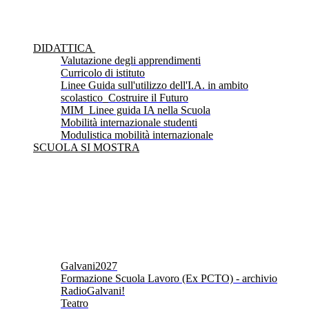
DIDATTICA
Valutazione degli apprendimenti
Curricolo di istituto
Linee Guida sull'utilizzo dell'I.A. in ambito
scolastico_Costruire il Futuro
MIM_Linee guida IA nella Scuola
Mobilità internazionale studenti
Modulistica mobilità internazionale
SCUOLA SI MOSTRA
Galvani2027
Formazione Scuola Lavoro (Ex PCTO) - archivio
RadioGalvani!
Teatro