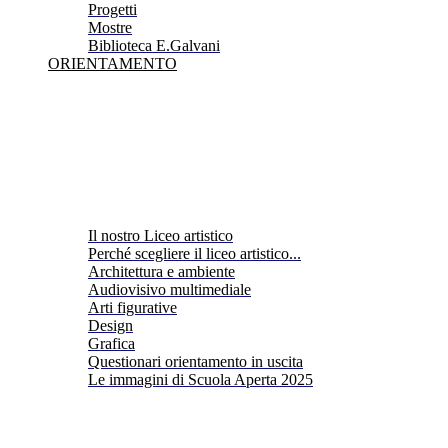
Progetti
Mostre
Biblioteca E.Galvani
ORIENTAMENTO
Il nostro Liceo artistico
Perché scegliere il liceo artistico...
Architettura e ambiente
Audiovisivo multimediale
Arti figurative
Design
Grafica
Questionari orientamento in uscita
Le immagini di Scuola Aperta 2025