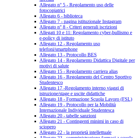
Allegato n° 5 - Regolamento uso delle
fotocopiatrici
Allegato 6 - biblioteca
Allegato 7 - pagina istituzionale Instagram
Allegato n° 8 - Criteri generali iscrizioni
Allegati 10 e 11: Regolamento cyber-bullismo e
e-policy di istituto
Allegato 12 - Regolamento uso
telefoni/smartphone
Allegato 13 - Protocollo BES
Allegato 14 - Regolamento Didattica Digitale per
motivi di salute
Allegato 15 - Regolamento carriera alias
Allegato 16 - Regolamento del Centro Sportivo
Studentesco
Allegato 17 -Regolamento interno viaggi di
istruzione/stage e uscite didattiche
Allegato 18 - Formazione Scuola Lavoro (FSL)
Allegato 19 - Protocollo per la Mobilità
Internazionale Individuale Studentesca
Allegato 20 - tabelle sanzioni
Allegato 21 - Contingenti minimi in caso di
sciopero
Allegato 22 - la proprietà intellettuale
Allegato 23 - somministrazione farmaci a scuola