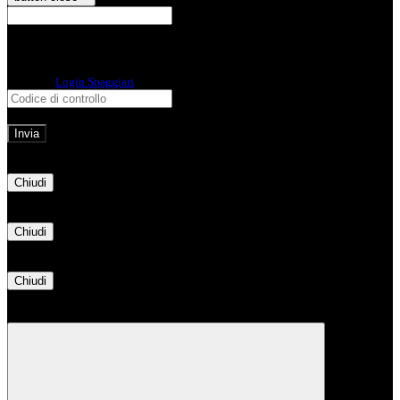
E-mail
Verrà inviato un messaggio
all'indirizzo indicato con le istruzioni necessarie.
Non hai una e-mail associata al nome utente? Effettua il reset della password
tramite la
Login Spaggiari
E-mail inviata, si prega di controllare la casella di posta elettronica!
Errore
Chiudi
Successo
Chiudi
Informazione
Chiudi
Attendere...
Attendere il completamento dell'operazione...