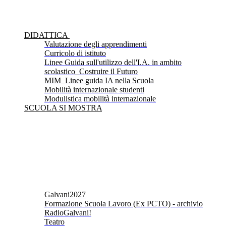
DIDATTICA
Valutazione degli apprendimenti
Curricolo di istituto
Linee Guida sull'utilizzo dell'I.A. in ambito
scolastico_Costruire il Futuro
MIM_Linee guida IA nella Scuola
Mobilità internazionale studenti
Modulistica mobilità internazionale
SCUOLA SI MOSTRA
Galvani2027
Formazione Scuola Lavoro (Ex PCTO) - archivio
RadioGalvani!
Teatro