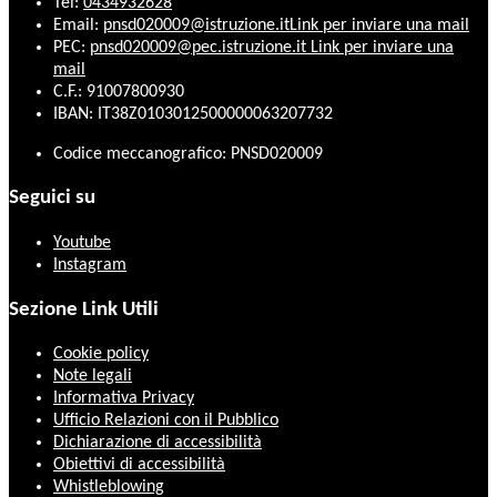
Tel:
0434932628
Email:
pnsd020009@istruzione.it
Link per inviare una mail
PEC:
pnsd020009@pec.istruzione.it
Link per inviare una
mail
C.F.: 91007800930
IBAN: IT38Z0103012500000063207732
Codice meccanografico: PNSD020009
Seguici su
Youtube
Instagram
Sezione Link Utili
Cookie policy
Note legali
Informativa Privacy
Ufficio Relazioni con il Pubblico
Dichiarazione di accessibilità
Obiettivi di accessibilità
Whistleblowing