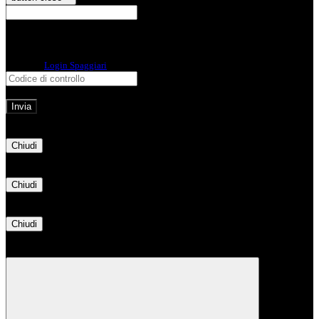
E-mail
Verrà inviato un messaggio
all'indirizzo indicato con le istruzioni necessarie.
Non hai una e-mail associata al nome utente? Effettua il reset della password
tramite la
Login Spaggiari
E-mail inviata, si prega di controllare la casella di posta elettronica!
Errore
Chiudi
Successo
Chiudi
Informazione
Chiudi
Attendere...
Attendere il completamento dell'operazione...