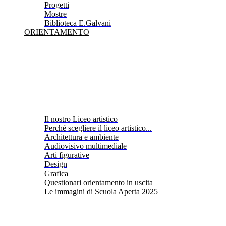
Progetti
Mostre
Biblioteca E.Galvani
ORIENTAMENTO
Il nostro Liceo artistico
Perché scegliere il liceo artistico...
Architettura e ambiente
Audiovisivo multimediale
Arti figurative
Design
Grafica
Questionari orientamento in uscita
Le immagini di Scuola Aperta 2025