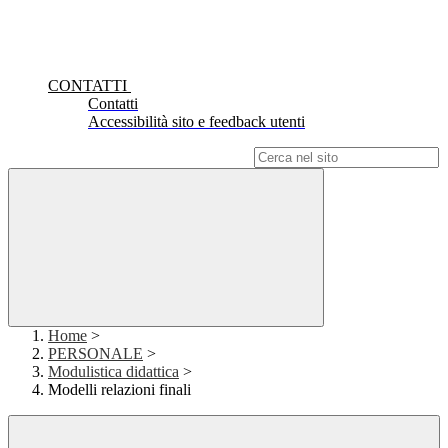
CONTATTI
Contatti
Accessibilità sito e feedback utenti
Campo di ricerca per le pagine del sito
Home
>
PERSONALE
>
Modulistica didattica
>
Modelli relazioni finali