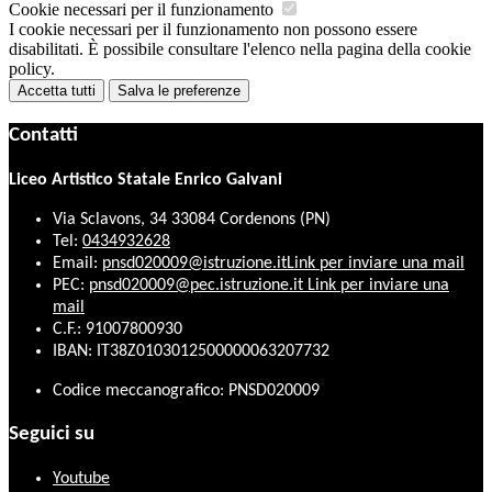
Cookie necessari per il funzionamento
I cookie necessari per il funzionamento non possono essere
disabilitati. È possibile consultare l'elenco nella pagina della cookie
policy.
Accetta tutti
Salva le preferenze
Contatti
Liceo Artistico Statale Enrico Galvani
Via Sclavons, 34 33084 Cordenons (PN)
Tel:
0434932628
Email:
pnsd020009@istruzione.it
Link per inviare una mail
PEC:
pnsd020009@pec.istruzione.it
Link per inviare una
mail
C.F.: 91007800930
IBAN: IT38Z0103012500000063207732
Codice meccanografico: PNSD020009
Seguici su
Youtube