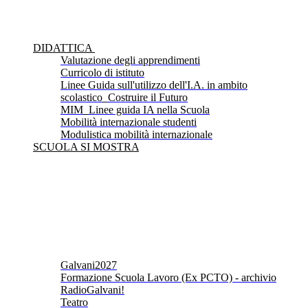
DIDATTICA
Valutazione degli apprendimenti
Curricolo di istituto
Linee Guida sull'utilizzo dell'I.A. in ambito
scolastico_Costruire il Futuro
MIM_Linee guida IA nella Scuola
Mobilità internazionale studenti
Modulistica mobilità internazionale
SCUOLA SI MOSTRA
Galvani2027
Formazione Scuola Lavoro (Ex PCTO) - archivio
RadioGalvani!
Teatro