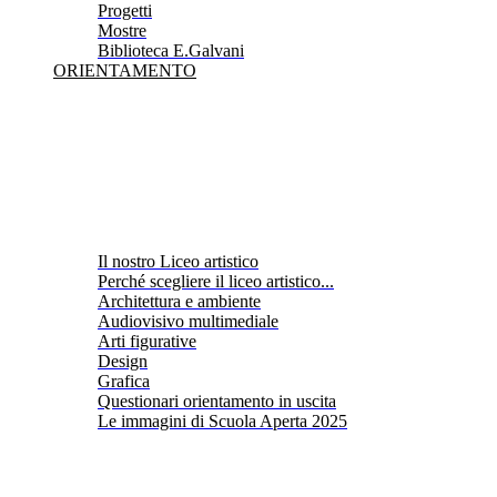
Progetti
Mostre
Biblioteca E.Galvani
ORIENTAMENTO
Il nostro Liceo artistico
Perché scegliere il liceo artistico...
Architettura e ambiente
Audiovisivo multimediale
Arti figurative
Design
Grafica
Questionari orientamento in uscita
Le immagini di Scuola Aperta 2025