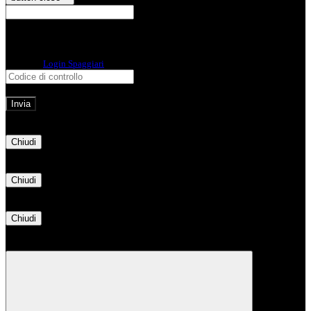
E-mail
Verrà inviato un messaggio
all'indirizzo indicato con le istruzioni necessarie.
Non hai una e-mail associata al nome utente? Effettua il reset della password
tramite la
Login Spaggiari
E-mail inviata, si prega di controllare la casella di posta elettronica!
Errore
Chiudi
Successo
Chiudi
Informazione
Chiudi
Attendere...
Attendere il completamento dell'operazione...