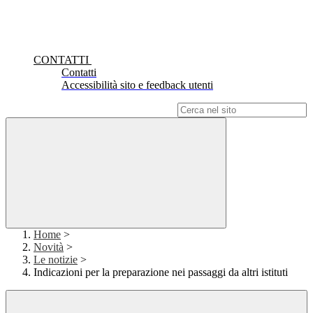
CONTATTI
Contatti
Accessibilità sito e feedback utenti
Campo di ricerca per le pagine del sito
Home
>
Novità
>
Le notizie
>
Indicazioni per la preparazione nei passaggi da altri istituti