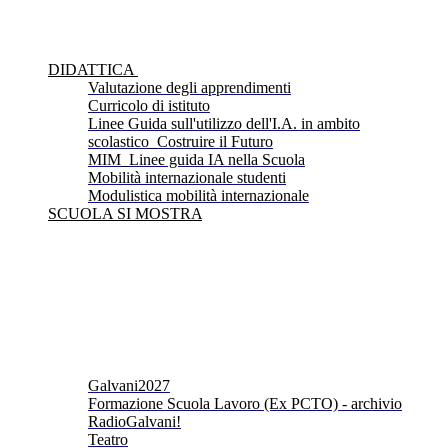
DIDATTICA
Valutazione degli apprendimenti
Curricolo di istituto
Linee Guida sull'utilizzo dell'I.A. in ambito
scolastico_Costruire il Futuro
MIM_Linee guida IA nella Scuola
Mobilità internazionale studenti
Modulistica mobilità internazionale
SCUOLA SI MOSTRA
Galvani2027
Formazione Scuola Lavoro (Ex PCTO) - archivio
RadioGalvani!
Teatro