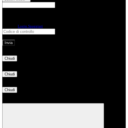
E-mail
Verrà inviato un messaggio
all'indirizzo indicato con le istruzioni necessarie.
Non hai una e-mail associata al nome utente? Effettua il reset della password
tramite la
Login Spaggiari
E-mail inviata, si prega di controllare la casella di posta elettronica!
Errore
Chiudi
Successo
Chiudi
Informazione
Chiudi
Attendere...
Attendere il completamento dell'operazione...