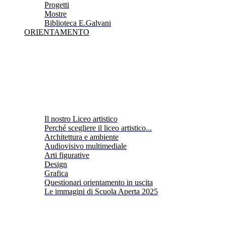
Progetti
Mostre
Biblioteca E.Galvani
ORIENTAMENTO
Il nostro Liceo artistico
Perché scegliere il liceo artistico...
Architettura e ambiente
Audiovisivo multimediale
Arti figurative
Design
Grafica
Questionari orientamento in uscita
Le immagini di Scuola Aperta 2025