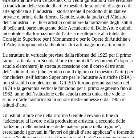
emerse alla fine dell’Ottocento. Ciò vedrà gli istituti d’arte ereditare
la tradizione delle scuole di arti e mestieri, le scuole di disegno o di
arte applicata all’industria – storicamente il prodotto di iniziative
private e, prima della riforma Gentile, sotto la tutela del Ministro
dell’Industria – e i licei artistici continuare la tradizione degli istituti
di belle arti, parte integrante delle Accademie di Belle Arti e quindi
incentrate sulla formazione dell’artista e sottoposte alla tutela del
Consiglio Superiore per i Monumenti e per le Opere di Antichità e
d’Arte, riproponendo la dicotomia tra arti maggiori e arti minori.
La struttura in verticale prevista dalla riforma del 1923 per il primo
ramo – articolato in Scuola d’arte (tre anni di “avviamento” dopo la
scuola elementare) in stretta successione con il corso di tre anni
dell’Istituto d’arte (che termina con il diploma di maestro d’arte) per
concludersi nell’Istituto Superiore per le Industrie Artistiche (ISIA) –
non si stabilì completamente. Gli ISIA furono promulgati solo nel
1974 e la gerarchia verticale funzionò per il primo segmento fino al
1962, anno dell’istituzione della scuola media unica che vide le
scuole d’arte trasformarsi in scuole medie annesse o dal 1965 in
istituti d’arte.
Gli istituti d’arte che nella riforma Gentile avevano il fine di
“addestrare al lavoro e alla produzione artistica, a seconda delle
tradizioni, delle industrie e delle materie prime della regione”,
esercitando i giovani in “lavori originali d’arte applicata” e fornendo
loro la “cultura necessaria a formare capi d’arte” sposteranno questo