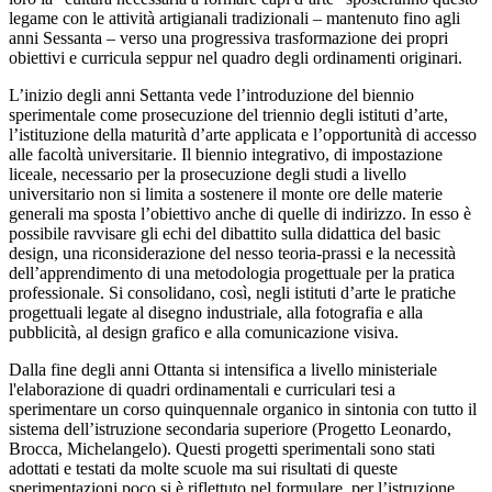
legame con le attività artigianali tradizionali – mantenuto fino agli
anni Sessanta – verso una progressiva trasformazione dei propri
obiettivi e curricula seppur nel quadro degli ordinamenti originari.
L’inizio degli anni Settanta vede l’introduzione del biennio
sperimentale come prosecuzione del triennio degli istituti d’arte,
l’istituzione della maturità d’arte applicata e l’opportunità di accesso
alle facoltà universitarie. Il biennio integrativo, di impostazione
liceale, necessario per la prosecuzione degli studi a livello
universitario non si limita a sostenere il monte ore delle materie
generali ma sposta l’obiettivo anche di quelle di indirizzo. In esso è
possibile ravvisare gli echi del dibattito sulla didattica del
basic
design
, una riconsiderazione del nesso teoria-prassi e la necessità
dell’apprendimento di una metodologia progettuale per la pratica
professionale. Si consolidano, così, negli istituti d’arte le pratiche
progettuali legate al disegno industriale, alla fotografia e alla
pubblicità, al design grafico e alla comunicazione visiva.
Dalla fine degli anni Ottanta si intensifica a livello ministeriale
l'elaborazione di quadri ordinamentali e curriculari tesi a
sperimentare un corso quinquennale organico in sintonia con tutto il
sistema dell’istruzione secondaria superiore (Progetto Leonardo,
Brocca, Michelangelo). Questi progetti sperimentali sono stati
adottati e testati da molte scuole ma sui risultati di queste
sperimentazioni poco si è riflettuto nel formulare, per l’istruzione