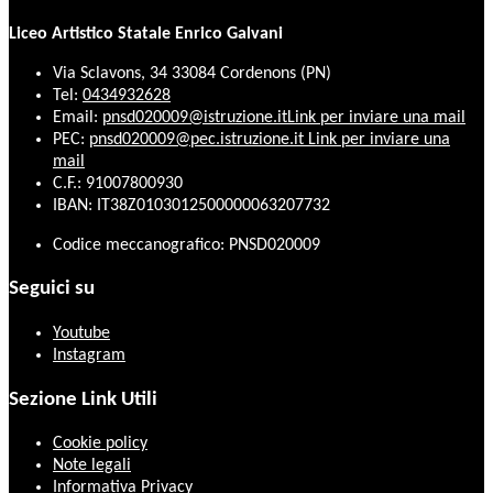
Liceo Artistico Statale Enrico Galvani
Via Sclavons, 34 33084 Cordenons (PN)
Tel:
0434932628
Email:
pnsd020009@istruzione.it
Link per inviare una mail
PEC:
pnsd020009@pec.istruzione.it
Link per inviare una
mail
C.F.: 91007800930
IBAN: IT38Z0103012500000063207732
Codice meccanografico: PNSD020009
Seguici su
Youtube
Instagram
Sezione Link Utili
Cookie policy
Note legali
Informativa Privacy