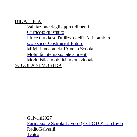
DIDATTICA
Valutazione degli apprendimenti
Curricolo di istituto
Linee Guida sull'utilizzo dell'I.A. in ambito
scolastico_Costruire il Futuro
MIM_Linee guida IA nella Scuola
Mobilità internazionale studenti
Modulistica mobilità internazionale
SCUOLA SI MOSTRA
Galvani2027
Formazione Scuola Lavoro (Ex PCTO) - archivio
RadioGalvani!
Teatro