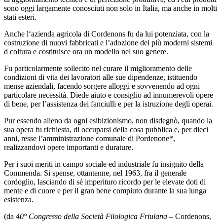
sono oggi largamente conosciuti non solo in Italia, ma anche in molti
stati esteri.
Anche l‘azienda agricola di Cordenons fu da lui potenziata, con la
costruzione di nuovi fabbricati e l’adozione dei più moderni sistemi
d coltura e costituisce ora un modello nel suo genere.
Fu particolarmente sollecito nel curare il miglioramento delle
condizioni di vita dei lavoratori alle sue dipendenze, istituendo
mense aziendali, facendo sorgere alloggi e sovvenendo ad ogni
particolare necessità. Diede aiuto e consiglio ad innumerevoli opere
di bene, per l’assistenza dei fanciulli e per la istruzione degli operai.
Pur essendo alieno da ogni esibizionismo, non disdegnò, quando la
sua opera fu richiesta, di occuparsi della cosa pubblica e, per dieci
anni, resse l’amministrazione comunale di Pordenone*,
realizzandovi opere importanti e durature.
Per i suoi meriti in campo sociale ed industriale fu insignito della
Commenda. Si spense, ottantenne, nel 1963, fra il generale
cordoglio, lasciando di sé imperituro ricordo per le elevate doti di
mente e di cuore e per il gran bene compiuto durante la sua lunga
esistenza.
(da
40° Congresso della Società Filologica Friulana
– Cordenons,