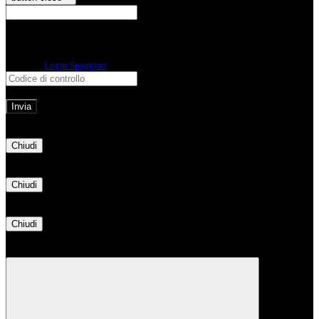
E-mail
Verrà inviato un messaggio
all'indirizzo indicato con le istruzioni necessarie.
Non hai una e-mail associata al nome utente? Effettua il reset della password
tramite la
Login Spaggiari
E-mail inviata, si prega di controllare la casella di posta elettronica!
Errore
Chiudi
Successo
Chiudi
Informazione
Chiudi
Attendere...
Attendere il completamento dell'operazione...