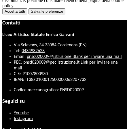
disabilitati. È possibile consultare l'elenco nella pagina della cookie
policy.
Accetta tutti
Salva le preferenze
Contatti
Liceo Artistico Statale Enrico Galvani
Via Sclavons, 34 33084 Cordenons (PN)
Tel:
0434932628
Email:
pnsd020009@istruzione.it
Link per inviare una mail
PEC:
pnsd020009@pec.istruzione.it
Link per inviare una
mail
C.F.: 91007800930
IBAN: IT38Z0103012500000063207732
Codice meccanografico: PNSD020009
Seguici su
Youtube
Instagram