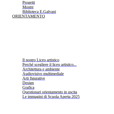
Progetti
Mostre
Biblioteca E.Galvani
ORIENTAMENTO
Il nostro Liceo artistico
Perché scegliere il liceo artistico...
Architettura e ambiente
Audiovisivo multimediale
Arti figurative
Design
Grafica
Questionari orientamento in uscita
Le immagini di Scuola Aperta 2025