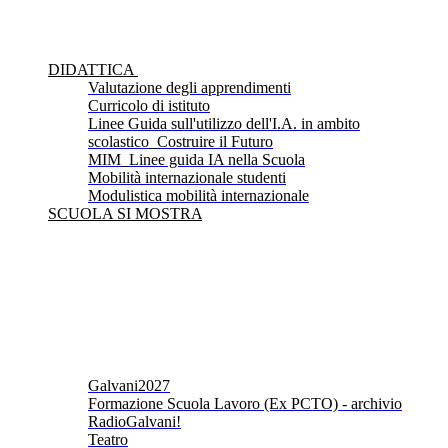
DIDATTICA
Valutazione degli apprendimenti
Curricolo di istituto
Linee Guida sull'utilizzo dell'I.A. in ambito
scolastico_Costruire il Futuro
MIM_Linee guida IA nella Scuola
Mobilità internazionale studenti
Modulistica mobilità internazionale
SCUOLA SI MOSTRA
Galvani2027
Formazione Scuola Lavoro (Ex PCTO) - archivio
RadioGalvani!
Teatro