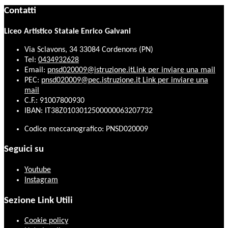
Contatti
Liceo Artistico Statale Enrico Galvani
Via Sclavons, 34 33084 Cordenons (PN)
Tel:
0434932628
Email:
pnsd020009@istruzione.it
Link per inviare una mail
PEC:
pnsd020009@pec.istruzione.it
Link per inviare una
mail
C.F.: 91007800930
IBAN: IT38Z0103012500000063207732
Codice meccanografico: PNSD020009
Seguici su
Youtube
Instagram
Sezione Link Utili
Cookie policy