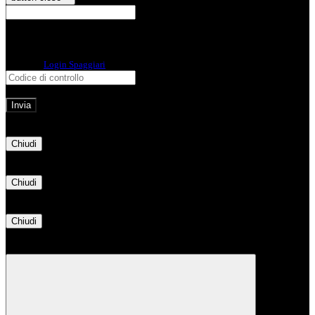
E-mail
Verrà inviato un messaggio
all'indirizzo indicato con le istruzioni necessarie.
Non hai una e-mail associata al nome utente? Effettua il reset della password
tramite la
Login Spaggiari
E-mail inviata, si prega di controllare la casella di posta elettronica!
Errore
Chiudi
Successo
Chiudi
Informazione
Chiudi
Attendere...
Attendere il completamento dell'operazione...