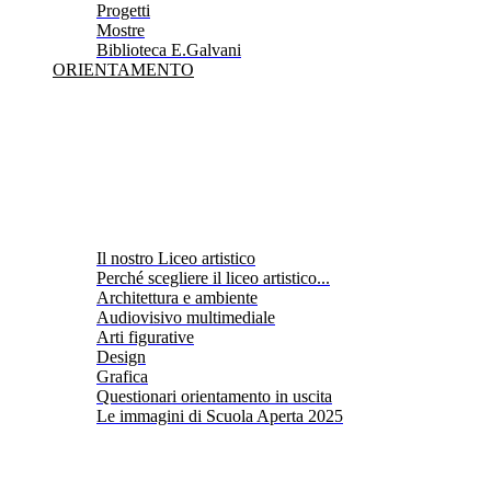
Progetti
Mostre
Biblioteca E.Galvani
ORIENTAMENTO
Il nostro Liceo artistico
Perché scegliere il liceo artistico...
Architettura e ambiente
Audiovisivo multimediale
Arti figurative
Design
Grafica
Questionari orientamento in uscita
Le immagini di Scuola Aperta 2025