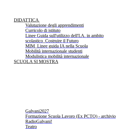
DIDATTICA
Valutazione degli apprendimenti
Curricolo di istituto
Linee Guida sull'utilizzo dell'I.A. in ambito
scolastico_Costruire il Futuro
MIM_Linee guida IA nella Scuola
Mobilità internazionale studenti
Modulistica mobilità internazionale
SCUOLA SI MOSTRA
Galvani2027
Formazione Scuola Lavoro (Ex PCTO) - archivio
RadioGalvani!
Teatro