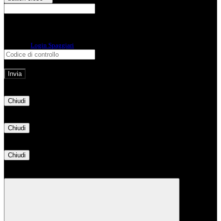
E-mail
Verrà inviato un messaggio
all'indirizzo indicato con le istruzioni necessarie.
Non hai una e-mail associata al nome utente? Effettua il reset della password
tramite la
Login Spaggiari
E-mail inviata, si prega di controllare la casella di posta elettronica!
Errore
Chiudi
Successo
Chiudi
Informazione
Chiudi
Attendere...
Attendere il completamento dell'operazione...