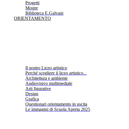
Progetti
Mostre
Biblioteca E.Galvani
ORIENTAMENTO
Il nostro Liceo artistico
Perché scegliere il liceo artistico...
Architettura e ambiente
Audiovisivo multimediale
Arti figurative
Design
Grafica
Questionari orientamento in uscita
Le immagini di Scuola Aperta 2025