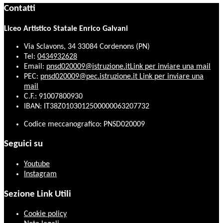
Contatti
Liceo Artistico Statale Enrico Galvani
Via Sclavons, 34 33084 Cordenons (PN)
Tel:
0434932628
Email:
pnsd020009@istruzione.it
Link per inviare una mail
PEC:
pnsd020009@pec.istruzione.it
Link per inviare una
mail
C.F.: 91007800930
IBAN: IT38Z0103012500000063207732
Codice meccanografico: PNSD020009
Seguici su
Youtube
Instagram
Sezione Link Utili
Cookie policy