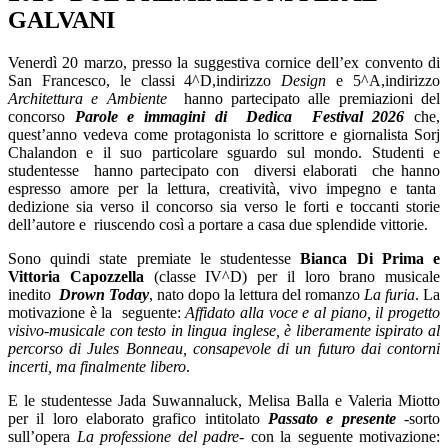
GALVANI
Venerdì 20 marzo, presso la suggestiva cornice dell’ex convento di
San Francesco, le classi 4^D,indirizzo
Design
e 5^A,indirizzo
Architettura e Ambiente
hanno partecipato alle premiazioni del
concorso
Parole e immagini di
Dedica
Festival 2026
che,
quest’anno vedeva come protagonista lo scrittore e giornalista Sorj
Chalandon e il suo particolare sguardo sul mondo.
Studenti e
studentesse
hanno partecipato con
diversi elaborati
che hanno
espresso amore per la lettura, creatività, vivo impegno e tanta
dedizione sia verso il concorso sia verso le forti e toccanti storie
dell’autore e
riuscendo così a portare a casa due splendide vittorie.
Sono quindi state premiate le studentesse
Bianca Di Prima e
Vittoria Capozzella
(classe IV^D) per il loro brano musicale
inedito
Drown Today
, nato dopo la lettura del romanzo
La furia
. La
motivazione è la
seguente:
Affidato alla voce e al piano, il progetto
visivo-musicale con testo in lingua inglese, è liberamente ispirato al
percorso di Jules Bonneau, consapevole di un futuro dai contorni
incerti, ma finalmente libero
.
E le studentesse Jada Suwannaluck, Melisa Balla e Valeria Miotto
per il loro elaborato grafico intitolato
Passato e presente
-sorto
sull’opera
La professione del padre
- con la seguente motivazione: