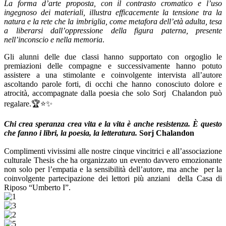
La forma d’arte proposta, con il contrasto cromatico e l’uso
ingegnoso dei materiali, illustra efficacemente la tensione tra la
natura e la rete che la imbriglia, come metafora dell’età adulta, tesa
a liberarsi dall’oppressione della figura paterna, presente
nell’inconscio e
nella memoria
.
Gli alunni delle due classi hanno supportato con orgoglio le
premiazioni delle compagne e successivamente hanno potuto
assistere a una stimolante e coinvolgente intervista all’autore
ascoltando parole forti, di occhi che hanno conosciuto dolore e
atrocità, accompagnate dalla poesia che solo Sorj
Chalandon può
regalare.
🏆⭐️✨
Chi crea speranza crea vita e la vita è anche resistenza. È questo
che fanno i libri, la poesia, la letteratura.
Sorj Chalandon
Complimenti vivissimi alle nostre cinque vincitrici e all’associazione
culturale Thesis che ha organizzato un evento davvero emozionante
non solo per l’empatia e la sensibilità dell’autore, ma anche
per la
coinvolgente partecipazione dei lettori più anziani
della Casa di
Riposo “Umberto I”.