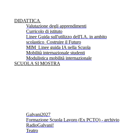
DIDATTICA
Valutazione degli apprendimenti
Curricolo di istituto
Linee Guida sull'utilizzo dell'I.A. in ambito
scolastico_Costruire il Futuro
MIM_Linee guida IA nella Scuola
Mobilità internazionale studenti
Modulistica mobilità internazionale
SCUOLA SI MOSTRA
Galvani2027
Formazione Scuola Lavoro (Ex PCTO) - archivio
RadioGalvani!
Teatro