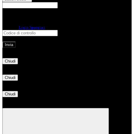
E-mail
Verrà inviato un messaggio
all'indirizzo indicato con le istruzioni necessarie.
Non hai una e-mail associata al nome utente? Effettua il reset della password
tramite la
Login Spaggiari
E-mail inviata, si prega di controllare la casella di posta elettronica!
Errore
Chiudi
Successo
Chiudi
Informazione
Chiudi
Attendere...
Attendere il completamento dell'operazione...