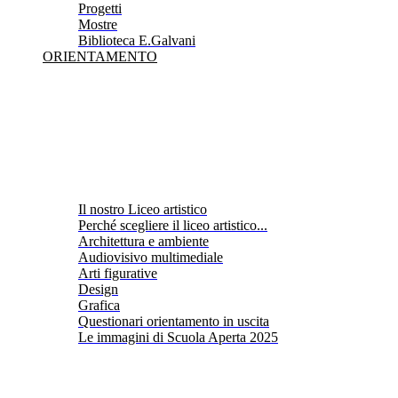
Progetti
Mostre
Biblioteca E.Galvani
ORIENTAMENTO
Il nostro Liceo artistico
Perché scegliere il liceo artistico...
Architettura e ambiente
Audiovisivo multimediale
Arti figurative
Design
Grafica
Questionari orientamento in uscita
Le immagini di Scuola Aperta 2025