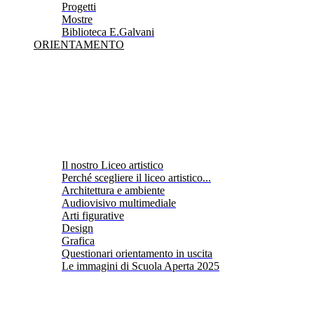
Progetti
Mostre
Biblioteca E.Galvani
ORIENTAMENTO
Il nostro Liceo artistico
Perché scegliere il liceo artistico...
Architettura e ambiente
Audiovisivo multimediale
Arti figurative
Design
Grafica
Questionari orientamento in uscita
Le immagini di Scuola Aperta 2025