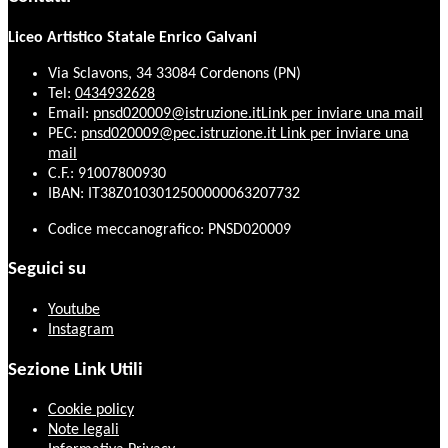
Liceo Artistico Statale Enrico Galvani
Via Sclavons, 34 33084 Cordenons (PN)
Tel:
0434932628
Email:
pnsd020009@istruzione.it
Link per inviare una mail
PEC:
pnsd020009@pec.istruzione.it
Link per inviare una
mail
C.F.: 91007800930
IBAN: IT38Z0103012500000063207732
Codice meccanografico: PNSD020009
Seguici su
Youtube
Instagram
Sezione Link Utili
Cookie policy
Note legali