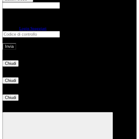
E-mail
Verrà inviato un messaggio
all'indirizzo indicato con le istruzioni necessarie.
Non hai una e-mail associata al nome utente? Effettua il reset della password
tramite la
Login Spaggiari
E-mail inviata, si prega di controllare la casella di posta elettronica!
Errore
Chiudi
Successo
Chiudi
Informazione
Chiudi
Attendere...
Attendere il completamento dell'operazione...