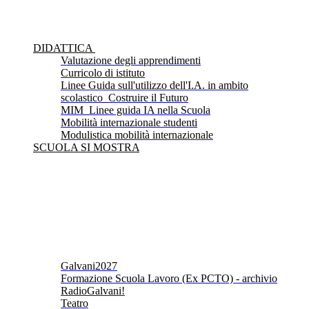
DIDATTICA
Valutazione degli apprendimenti
Curricolo di istituto
Linee Guida sull'utilizzo dell'I.A. in ambito
scolastico_Costruire il Futuro
MIM_Linee guida IA nella Scuola
Mobilità internazionale studenti
Modulistica mobilità internazionale
SCUOLA SI MOSTRA
Galvani2027
Formazione Scuola Lavoro (Ex PCTO) - archivio
RadioGalvani!
Teatro