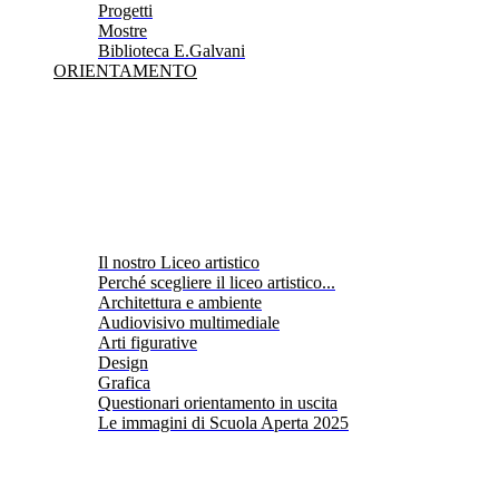
Progetti
Mostre
Biblioteca E.Galvani
ORIENTAMENTO
Il nostro Liceo artistico
Perché scegliere il liceo artistico...
Architettura e ambiente
Audiovisivo multimediale
Arti figurative
Design
Grafica
Questionari orientamento in uscita
Le immagini di Scuola Aperta 2025