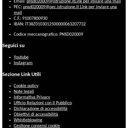
Email:
pnsd020009@istruzione.it
Link per inviare una mail
PEC:
pnsd020009@pec.istruzione.it
Link per inviare una
mail
C.F.: 91007800930
IBAN: IT38Z0103012500000063207732
Codice meccanografico: PNSD020009
Seguici su
Youtube
Instagram
Sezione Link Utili
Cookie policy
Note legali
Informativa Privacy
Ufficio Relazioni con il Pubblico
Dichiarazione di accessibilità
Obiettivi di accessibilità
Whistleblowing
Gestione consensi cookie