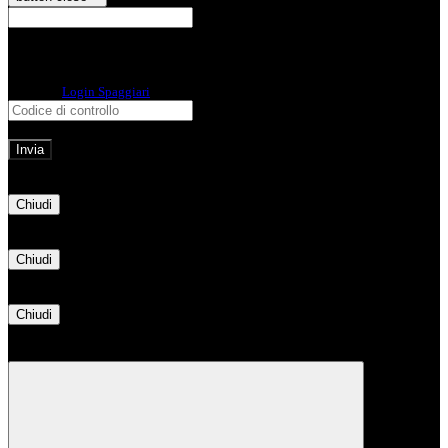
E-mail
Verrà inviato un messaggio
all'indirizzo indicato con le istruzioni necessarie.
Non hai una e-mail associata al nome utente? Effettua il reset della password
tramite la
Login Spaggiari
E-mail inviata, si prega di controllare la casella di posta elettronica!
Errore
Chiudi
Successo
Chiudi
Informazione
Chiudi
Attendere...
Attendere il completamento dell'operazione...