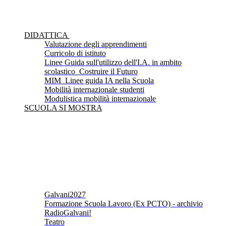
DIDATTICA
Valutazione degli apprendimenti
Curricolo di istituto
Linee Guida sull'utilizzo dell'I.A. in ambito
scolastico_Costruire il Futuro
MIM_Linee guida IA nella Scuola
Mobilità internazionale studenti
Modulistica mobilità internazionale
SCUOLA SI MOSTRA
Galvani2027
Formazione Scuola Lavoro (Ex PCTO) - archivio
RadioGalvani!
Teatro