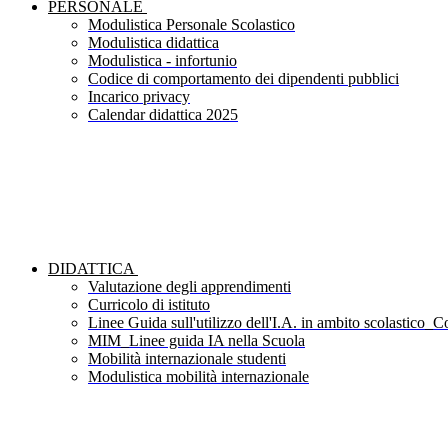
PERSONALE
Modulistica Personale Scolastico
Modulistica didattica
Modulistica - infortunio
Codice di comportamento dei dipendenti pubblici
Incarico privacy
Calendar didattica 2025
DIDATTICA
Valutazione degli apprendimenti
Curricolo di istituto
Linee Guida sull'utilizzo dell'I.A. in ambito scolastico_Co
MIM_Linee guida IA nella Scuola
Mobilità internazionale studenti
Modulistica mobilità internazionale