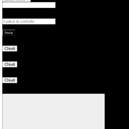
E-mail
Verrà inviato un messaggio all'indirizz
Non hai una e-mail associata al nome utente? Effettua il reset della password tram
E-mail inviata, si prega di controllare la casella di posta elettronica!
Errore
Chiudi
Successo
Chiudi
Informazione
Chiudi
Attendere...
Attendere il completamento dell'operazione...