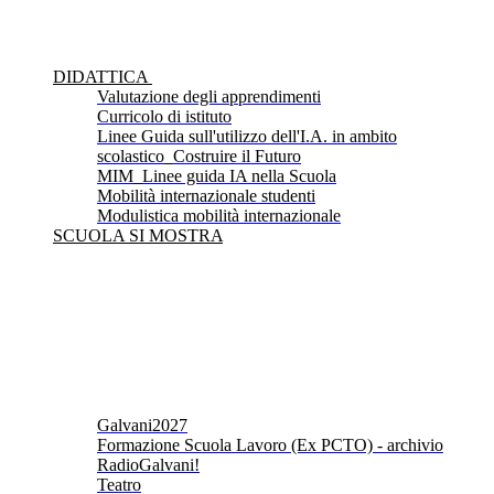
DIDATTICA
Valutazione degli apprendimenti
Curricolo di istituto
Linee Guida sull'utilizzo dell'I.A. in ambito
scolastico_Costruire il Futuro
MIM_Linee guida IA nella Scuola
Mobilità internazionale studenti
Modulistica mobilità internazionale
SCUOLA SI MOSTRA
Galvani2027
Formazione Scuola Lavoro (Ex PCTO) - archivio
RadioGalvani!
Teatro