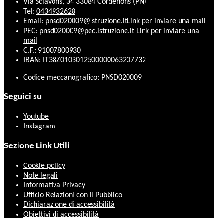
Via Sclavons, 34 33084 Cordenons (PN)
Tel:
0434932628
Email:
pnsd020009@istruzione.it
Link per inviare una mail
PEC:
pnsd020009@pec.istruzione.it
Link per inviare una
mail
C.F.: 91007800930
IBAN: IT38Z0103012500000063207732
Codice meccanografico: PNSD020009
Seguici su
Youtube
Instagram
Sezione Link Utili
Cookie policy
Note legali
Informativa Privacy
Ufficio Relazioni con il Pubblico
Dichiarazione di accessibilità
Obiettivi di accessibilità