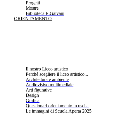
Progetti
Mostre
Biblioteca E.Galvani
ORIENTAMENTO
Il nostro Liceo artistico
Perché scegliere il liceo artistico...
Architettura e ambiente
Audiovisivo multimediale
Arti figurative
Design
Grafica
Questionari orientamento in uscita
Le immagini di Scuola Aperta 2025