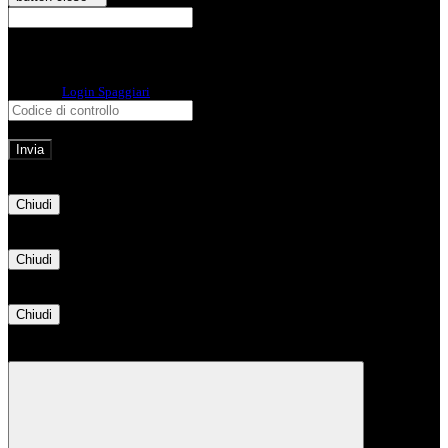
E-mail
Verrà inviato un messaggio
all'indirizzo indicato con le istruzioni necessarie.
Non hai una e-mail associata al nome utente? Effettua il reset della password
tramite la
Login Spaggiari
E-mail inviata, si prega di controllare la casella di posta elettronica!
Errore
Chiudi
Successo
Chiudi
Informazione
Chiudi
Attendere...
Attendere il completamento dell'operazione...