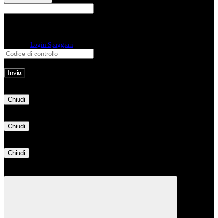
E-mail
Verrà inviato un messaggio
all'indirizzo indicato con le istruzioni necessarie.
Non hai una e-mail associata al nome utente? Effettua il reset della password
tramite la
Login Spaggiari
E-mail inviata, si prega di controllare la casella di posta elettronica!
Errore
Chiudi
Successo
Chiudi
Informazione
Chiudi
Attendere...
Attendere il completamento dell'operazione...