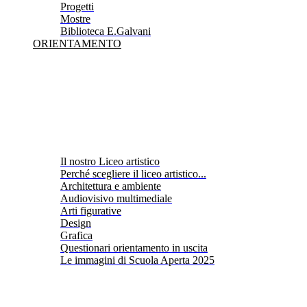
Progetti
Mostre
Biblioteca E.Galvani
ORIENTAMENTO
Il nostro Liceo artistico
Perché scegliere il liceo artistico...
Architettura e ambiente
Audiovisivo multimediale
Arti figurative
Design
Grafica
Questionari orientamento in uscita
Le immagini di Scuola Aperta 2025