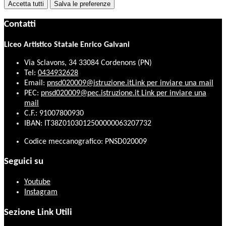
Accetta tutti
Salva le preferenze
Contatti
Liceo Artistico Statale Enrico Galvani
Via Sclavons, 34 33084 Cordenons (PN)
Tel:
0434932628
Email:
pnsd020009@istruzione.it
Link per inviare una mail
PEC:
pnsd020009@pec.istruzione.it
Link per inviare una
mail
C.F.: 91007800930
IBAN: IT38Z0103012500000063207732
Codice meccanografico: PNSD020009
Seguici su
Youtube
Instagram
Sezione Link Utili