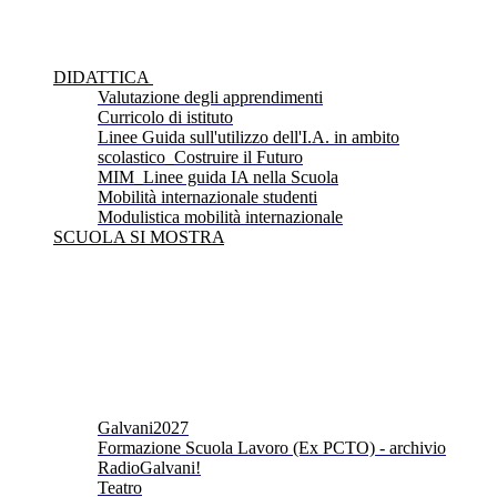
DIDATTICA
Valutazione degli apprendimenti
Curricolo di istituto
Linee Guida sull'utilizzo dell'I.A. in ambito
scolastico_Costruire il Futuro
MIM_Linee guida IA nella Scuola
Mobilità internazionale studenti
Modulistica mobilità internazionale
SCUOLA SI MOSTRA
Galvani2027
Formazione Scuola Lavoro (Ex PCTO) - archivio
RadioGalvani!
Teatro